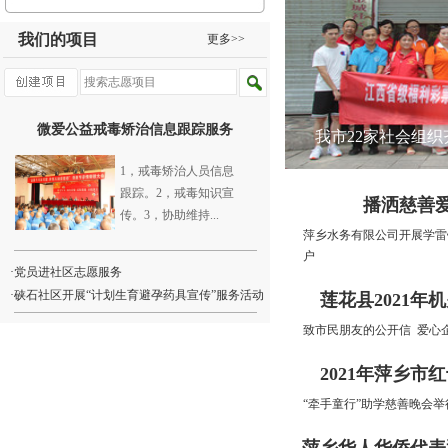
我们的项目
更多>>
微爱公益戒毒矫治信息跟踪服务
我市22家社会组
1，戒毒矫治人员信息
跟踪。2，戒毒知识宣
播洒慈善爱
传。3，协助维持...
萍乡水务有限公司开展学雷
户
·
党员进社区志愿服务
·
硖石社区开展“计划生育避孕药具宣传”服务活动
莲花县2021
致市民朋友的公开信
爱心
2021年萍乡
“牵手童行”助学慈善晚会举