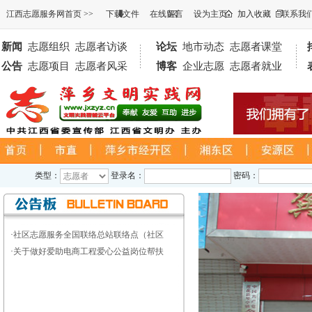
江西志愿服务网首页
>>
下载文件
在线留言
设为主页
加入收藏
联系我
新闻
志愿组织
志愿者访谈
论坛
地市动态
志愿者课堂
公告
志愿项目
志愿者风采
博客
企业志愿
志愿者就业
类型：
登录名：
密码：
·
社区志愿服务全国联络总站联络点（社区
·
关于做好爱助电商工程爱心公益岗位帮扶