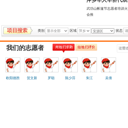
萍乡华人华侨代表
武功山帐篷节志愿者培训火
会推
类别
区域
状态
我们的志愿者
欧阳德胜
贺文新
罗聪
陈少芬
朱江
吴倩